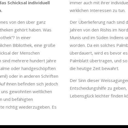
as Schicksal individuell
immer auch mit ihrer individu
n.
wirklichen Interessen zu tun.
denes von den über ganz
Der Überlieferung nach sind
liotheken gehört haben. Was
Jahren von den Rishis im Nord
iothek“? In einer
Munis und im Süden Indiens u
lichen Bibliothek, eine große
worden. Da ein solches Palmbl
hicksal der Menschen
überdauert, wird es bevor es 
n sind mehrere hundert Jahre
Palmblatt übertragen, und so
hpalme oder handgeschöpften
die heutige Zeit bewahrt.
amil) oder in anderen Schriften
Der Sinn dieser Weissagungen
uf ihnen befinden sich jedoch
Entscheidungshilfe zu geben
r uns gewohnten weltlichen
Lebensglück leichter finden k
en und befähigten
lte richtig wiederzugeben. Es