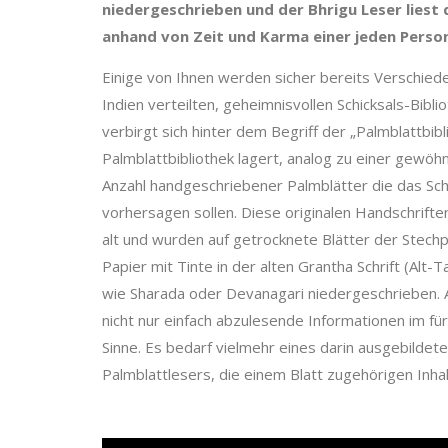
niedergeschrieben und der Bhrigu Leser liest d
anhand von Zeit und Karma einer jeden Perso
Einige von Ihnen werden sicher bereits Verschie
Indien verteilten, geheimnisvollen Schicksals-Bib
verbirgt sich hinter dem Begriff der „Palmblattbibl
Palmblattbibliothek lagert, analog zu einer gewöhn
Anzahl handgeschriebener Palmblätter die das Sc
vorhersagen sollen. Diese originalen Handschrifte
alt und wurden auf getrocknete Blätter der Stec
Papier mit Tinte in der alten Grantha Schrift (Alt-T
wie Sharada oder Devanagari niedergeschrieben. A
nicht nur einfach abzulesende Informationen im fü
Sinne. Es bedarf vielmehr eines darin ausgebildet
Palmblattlesers, die einem Blatt zugehörigen Inha