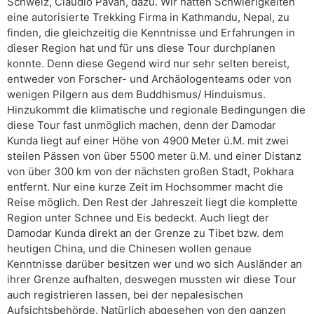
Schweiz, Claudio Pavan, dazu. Wir hatten Schwierigkeiten
eine autorisierte Trekking Firma in Kathmandu, Nepal, zu
finden, die gleichzeitig die Kenntnisse und Erfahrungen in
dieser Region hat und für uns diese Tour durchplanen
konnte. Denn diese Gegend wird nur sehr selten bereist,
entweder von Forscher- und Archäologenteams oder von
wenigen Pilgern aus dem Buddhismus/ Hinduismus.
Hinzukommt die klimatische und regionale Bedingungen die
diese Tour fast unmöglich machen, denn der Damodar
Kunda liegt auf einer Höhe von 4900 Meter ü.M. mit zwei
steilen Pässen von über 5500 meter ü.M. und einer Distanz
von über 300 km von der nächsten großen Stadt, Pokhara
entfernt. Nur eine kurze Zeit im Hochsommer macht die
Reise möglich. Den Rest der Jahreszeit liegt die komplette
Region unter Schnee und Eis bedeckt. Auch liegt der
Damodar Kunda direkt an der Grenze zu Tibet bzw. dem
heutigen China, und die Chinesen wollen genaue
Kenntnisse darüber besitzen wer und wo sich Ausländer an
ihrer Grenze aufhalten, deswegen mussten wir diese Tour
auch registrieren lassen, bei der nepalesischen
Aufsichtsbehörde. Natürlich abgesehen von den ganzen