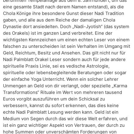
berühmten Tempelanlage aus dem 8. Jahrhundert, um das
eine gesamte Stadt nach derem Namen entstand), als die
Chola Könige ihre besondere Gunst dieser Nadi Tradition
gaben, und alle aus dem Reiche der damaligen Chola
Dynastie dort ansiedelten. Doch „Nadi-Jyotish“ (das system
des Orakels) ist im ganzen Land verbreitet. Eine der
wichtigsten Kennzeichen um einen echten Leser von einem
falschen zu unterscheiden ist sein Verhalten im Umgang mit
Geld, Reichtum, Besitz und Ansehen. Das gilt nicht nur für
Nadi Palmblatt Orakel Leser sondern auch für jede andere
spirituelle Praxis Linie, sei es vedische Astrologie,
spirituelle oder lebensbegleitende Beratungen oder sogar
der einfache Yoga Unterricht. Wenn ein solcher Lehrer
Unmengen an Geld von dir verlangt, oder spezielle „Karma
Transformations“ Rituale im Wert von mehreren tausend
Euros vorgibt auszuführen um dein Schicksal zu
verbessern, kannst du sofort erkennen, das dies keine
echte Nadi Palmblatt Lesung werden kann. Geld ist ein
Medium von Segen durch das wir diese Welt erfahren, und
ist ein ganz wichtiger Aspekt von Vertrauen, der durch zu
hohe Summen oder unverschämten Forderungen von