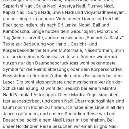
Saptarishi Nadi, Suka Nadi, Agastya Nadi, Pushya Nadi,
Kapila Nadi, Surya Nadi, Shiva Nadi und Vidyamadhaveeyam,
um nur einige zu nennen. Viele dieser Linien sind verteilt
über ganz Indien, bis nach Sri Lanka, Nepal, Bali und
Kambodscha. Einige nutzen dein Geburtsjahr, Monat und
Tag (keine Uhrzeit!), andere verwenden „Samudrika Sastra“,
Texte zur Bedeutung von Hand-, Gesicht- und
Körperbesonderheiten wie Muttermale, Nasenformen, Stirn
etc. um in deinem Schicksal zu lesen. Andere wiederum
nutzen nur den Daumenabdruck (das wohl bekannteste
Symbol für die Palmblattlesung), oder dein Körperschatten,
Fussabdruck oder den Zeitpunkt deines Besuches bei dem
Leser. Die wohl eigenartigste und mystischste Version der
Schicksalslesung ist wohl der Besuch bei einem Mantra
Nadi Palmblatt Astrologen. Diese Mantra Yogis sind aber
fast ausgestorben, und deren Nadi Übertragungslinien sind
kaum noch in Indien zu finden. Ich habe eine Linie in all den
Jahren gefunden, und unsere Südindien Reise wird ein
Besuch bei solch einem Nadi Leser mit beinhalten. Bei
unser Nordindien Reise besuchen wir einen Brighu Nadi