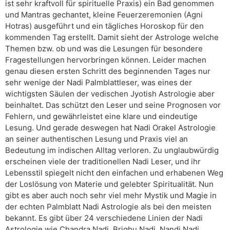
ist sehr kraftvoll für spirituelle Praxis) ein Bad genommen
und Mantras gechantet, kleine Feuerzeremonien (Agni
Hotras) ausgeführt und ein tägliches Horoskop für den
kommenden Tag erstellt. Damit sieht der Astrologe welche
Themen bzw. ob und was die Lesungen für besondere
Fragestellungen hervorbringen können. Leider machen
genau diesen ersten Schritt des beginnenden Tages nur
sehr wenige der Nadi Palmblattleser, was eines der
wichtigsten Säulen der vedischen Jyotish Astrologie aber
beinhaltet. Das schützt den Leser und seine Prognosen vor
Fehlern, und gewährleistet eine klare und eindeutige
Lesung. Und gerade deswegen hat Nadi Orakel Astrologie
an seiner authentischen Lesung und Praxis viel an
Bedeutung im indischen Alltag verloren. Zu unglaubwürdig
erscheinen viele der traditionellen Nadi Leser, und ihr
Lebensstil spiegelt nicht den einfachen und erhabenen Weg
der Loslösung von Materie und gelebter Spiritualität. Nun
gibt es aber auch noch sehr viel mehr Mystik und Magie in
der echten Palmblatt Nadi Astrologie als bei den meisten
bekannt. Es gibt über 24 verschiedene Linien der Nadi
Astrologie wie Chandra Nadi, Brighu Nadi, Nandi Nadi,